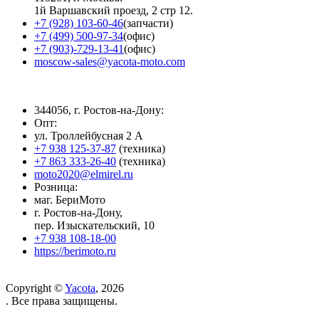
1й Варшавский проезд, 2 стр 12.
+7 (928) 103-60-46
(запчасти)
+7 (499) 500-97-34
(офис)
+7 (903)-729-13-41
(офис)
moscow-sales@yacota-moto.com
344056, г. Ростов-на-Дону:
Опт:
ул. Троллейбусная 2 А
+7 938 125-37-87
(техника)
+7 863 333-26-40
(техника)
moto2020@elmirel.ru
Розница:
маг. БериМото
г. Ростов-на-Дону,
пер. Изыскательский, 10
+7 938 108-18-00
https://berimoto.ru
Copyright ©
Yacota
, 2026
. Все права защищены.