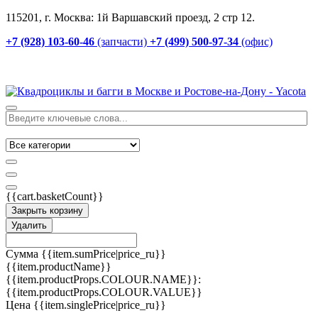
115201, г. Москва: 1й Варшавский проезд, 2 стр 12.
+7 (928) 103-60-46
(запчасти)
+7 (499) 500-97-34
(офис)
{{cart.basketCount}}
Закрыть корзину
Удалить
Сумма
{{item.sumPrice|price_ru}}
{{item.productName}}
{{item.productProps.COLOUR.NAME}}:
{{item.productProps.COLOUR.VALUE}}
Цена
{{item.singlePrice|price_ru}}