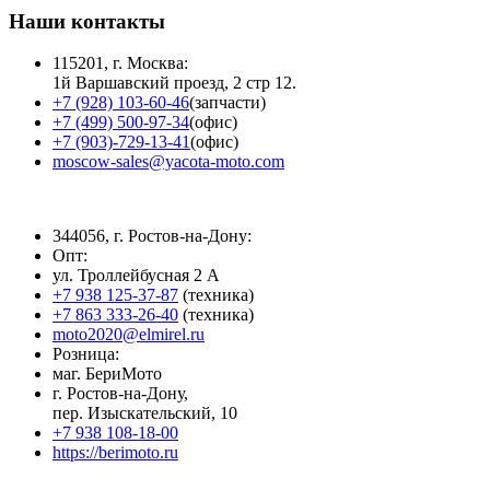
Наши контакты
115201, г. Москва:
1й Варшавский проезд, 2 стр 12.
+7 (928) 103-60-46
(запчасти)
+7 (499) 500-97-34
(офис)
+7 (903)-729-13-41
(офис)
moscow-sales@yacota-moto.com
344056, г. Ростов-на-Дону:
Опт:
ул. Троллейбусная 2 А
+7 938 125-37-87
(техника)
+7 863 333-26-40
(техника)
moto2020@elmirel.ru
Розница:
маг. БериМото
г. Ростов-на-Дону,
пер. Изыскательский, 10
+7 938 108-18-00
https://berimoto.ru