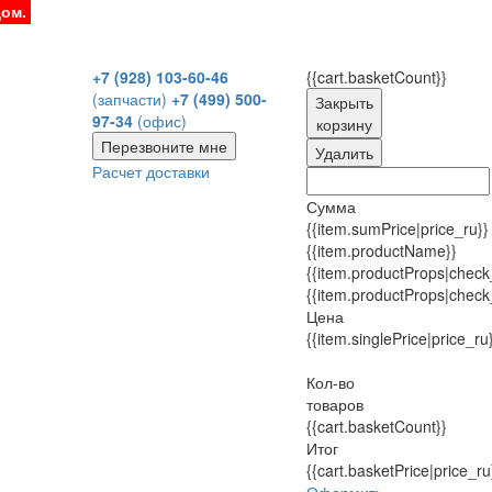
дом.
+7 (928) 103-60-46
{{cart.basketCount}}
(запчасти)
+7 (499) 500-
Закрыть
97-34
(офис)
корзину
Перезвоните мне
Удалить
Расчет доставки
Сумма
{{item.sumPrice|price_ru}}
{{item.productName}}
{{item.productProps|check
{{item.productProps|check
Цена
{{item.singlePrice|price_ru
Кол-во
товаров
{{cart.basketCount}}
Итог
{{cart.basketPrice|price_ru