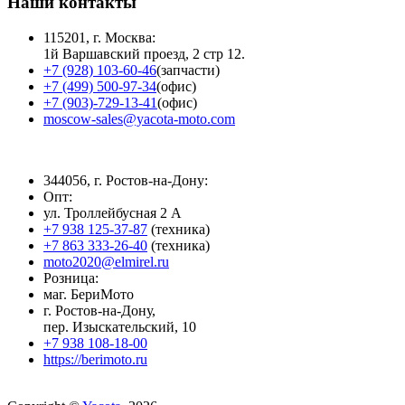
Наши контакты
115201, г. Москва:
1й Варшавский проезд, 2 стр 12.
+7 (928) 103-60-46
(запчасти)
+7 (499) 500-97-34
(офис)
+7 (903)-729-13-41
(офис)
moscow-sales@yacota-moto.com
344056, г. Ростов-на-Дону:
Опт:
ул. Троллейбусная 2 А
+7 938 125-37-87
(техника)
+7 863 333-26-40
(техника)
moto2020@elmirel.ru
Розница:
маг. БериМото
г. Ростов-на-Дону,
пер. Изыскательский, 10
+7 938 108-18-00
https://berimoto.ru