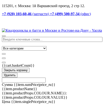
115201, г. Москва: 1й Варшавский проезд, 2 стр 12.
+7 (928) 103-60-46
(запчасти)
+7 (499) 500-97-34
(офис)
{{cart.basketCount}}
Закрыть корзину
Удалить
Сумма
{{item.sumPrice|price_ru}}
{{item.productName}}
{{item.productProps.COLOUR.NAME}}:
{{item.productProps.COLOUR.VALUE}}
Цена
{{item.singlePrice|price_ru}}