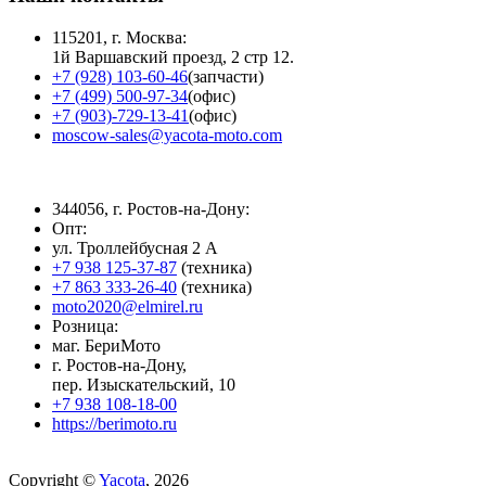
115201, г. Москва:
1й Варшавский проезд, 2 стр 12.
+7 (928) 103-60-46
(запчасти)
+7 (499) 500-97-34
(офис)
+7 (903)-729-13-41
(офис)
moscow-sales@yacota-moto.com
344056, г. Ростов-на-Дону:
Опт:
ул. Троллейбусная 2 А
+7 938 125-37-87
(техника)
+7 863 333-26-40
(техника)
moto2020@elmirel.ru
Розница:
маг. БериМото
г. Ростов-на-Дону,
пер. Изыскательский, 10
+7 938 108-18-00
https://berimoto.ru
Copyright ©
Yacota
, 2026