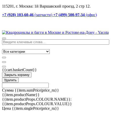
115201, г. Москва: 1й Варшавский проезд, 2 стр 12.
+7 (928) 103-60-46
(запчасти)
+7 (499) 500-97-34
(офис)
{{cart.basketCount}}
Закрыть корзину
Удалить
Сумма
{{item.sumPrice|price_ru}}
{{item.productName}}
{{item.productProps.COLOUR.NAME}}:
{{item.productProps.COLOUR.VALUE}}
Цена
{{item.singlePrice|price_ru}}