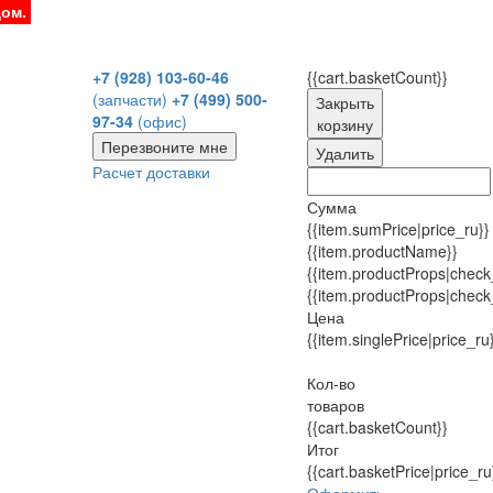
дом.
+7 (928) 103-60-46
{{cart.basketCount}}
(запчасти)
+7 (499) 500-
Закрыть
97-34
(офис)
корзину
Перезвоните мне
Удалить
Расчет доставки
Сумма
{{item.sumPrice|price_ru}}
{{item.productName}}
{{item.productProps|check
{{item.productProps|check
Цена
{{item.singlePrice|price_ru
Кол-во
товаров
{{cart.basketCount}}
Итог
{{cart.basketPrice|price_ru