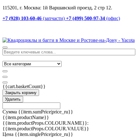
115201, г. Москва: 1й Варшавский проезд, 2 стр 12.
+7 (928) 103-60-46
(запчасти)
+7 (499) 500-97-34
(офис)
{{cart.basketCount}}
Закрыть корзину
Удалить
Сумма
{{item.sumPrice|price_ru}}
{{item.productName}}
{{item.productProps.COLOUR.NAME}}:
{{item.productProps.COLOUR.VALUE}}
Цена
{{item.singlePrice|price_ru}}