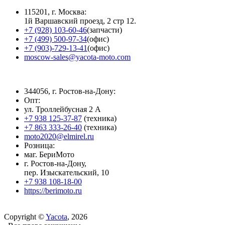
115201, г. Москва:
1й Варшавский проезд, 2 стр 12.
+7 (928) 103-60-46
(запчасти)
+7 (499) 500-97-34
(офис)
+7 (903)-729-13-41
(офис)
moscow-sales@yacota-moto.com
344056, г. Ростов-на-Дону:
Опт:
ул. Троллейбусная 2 А
+7 938 125-37-87
(техника)
+7 863 333-26-40
(техника)
moto2020@elmirel.ru
Розница:
маг. БериМото
г. Ростов-на-Дону,
пер. Изыскательский, 10
+7 938 108-18-00
https://berimoto.ru
Copyright ©
Yacota
, 2026