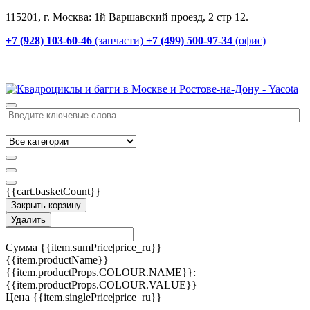
115201, г. Москва: 1й Варшавский проезд, 2 стр 12.
+7 (928) 103-60-46
(запчасти)
+7 (499) 500-97-34
(офис)
{{cart.basketCount}}
Закрыть корзину
Удалить
Сумма
{{item.sumPrice|price_ru}}
{{item.productName}}
{{item.productProps.COLOUR.NAME}}:
{{item.productProps.COLOUR.VALUE}}
Цена
{{item.singlePrice|price_ru}}