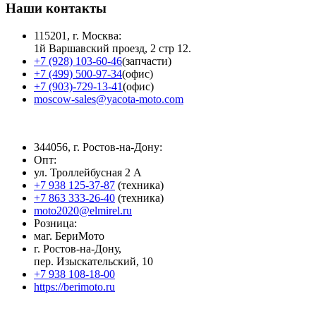
Наши контакты
115201, г. Москва:
1й Варшавский проезд, 2 стр 12.
+7 (928) 103-60-46
(запчасти)
+7 (499) 500-97-34
(офис)
+7 (903)-729-13-41
(офис)
moscow-sales@yacota-moto.com
344056, г. Ростов-на-Дону:
Опт:
ул. Троллейбусная 2 А
+7 938 125-37-87
(техника)
+7 863 333-26-40
(техника)
moto2020@elmirel.ru
Розница:
маг. БериМото
г. Ростов-на-Дону,
пер. Изыскательский, 10
+7 938 108-18-00
https://berimoto.ru