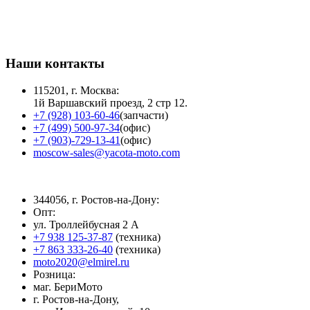
Наши контакты
115201, г. Москва:
1й Варшавский проезд, 2 стр 12.
+7 (928) 103-60-46
(запчасти)
+7 (499) 500-97-34
(офис)
+7 (903)-729-13-41
(офис)
moscow-sales@yacota-moto.com
344056, г. Ростов-на-Дону:
Опт:
ул. Троллейбусная 2 А
+7 938 125-37-87
(техника)
+7 863 333-26-40
(техника)
moto2020@elmirel.ru
Розница:
маг. БериМото
г. Ростов-на-Дону,