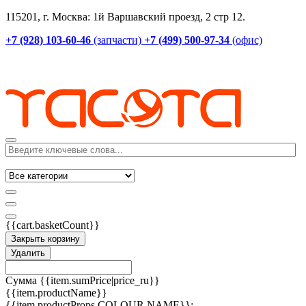
115201, г. Москва: 1й Варшавский проезд, 2 стр 12.
+7 (928) 103-60-46
(запчасти)
+7 (499) 500-97-34
(офис)
{{cart.basketCount}}
Закрыть корзину
Удалить
Сумма
{{item.sumPrice|price_ru}}
{{item.productName}}
{{item.productProps.COLOUR.NAME}}: