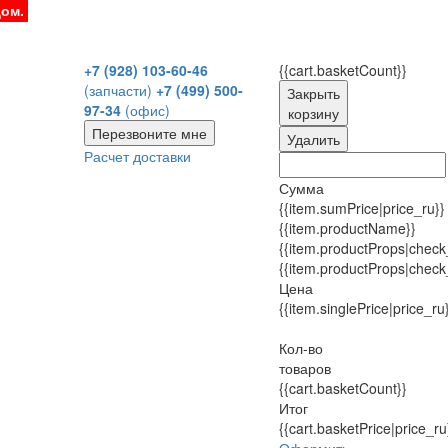
дом.
+7 (928) 103-60-46
{{cart.basketCount}}
(запчасти)
+7 (499) 500-
Закрыть
97-34
(офис)
корзину
Перезвоните мне
Удалить
Расчет доставки
Сумма
{{item.sumPrice|price_ru}}
{{item.productName}}
{{item.productProps|check
{{item.productProps|check
Цена
{{item.singlePrice|price_ru
Кол-во
товаров
{{cart.basketCount}}
Итог
{{cart.basketPrice|price_ru