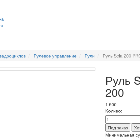
ка
ов
квадроциклов
Рулевое управление
Рули
Руль Sela 200 PRO
Руль S
200
1 500
Кол-во:
Хо
Минимальная сум