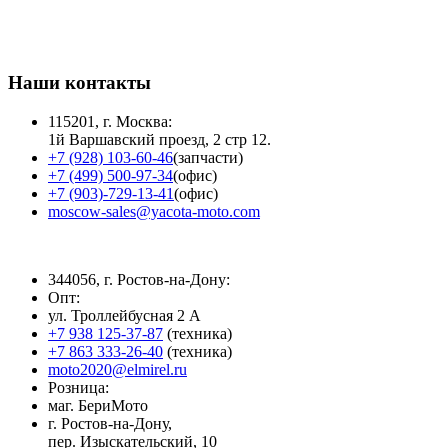
Наши контакты
115201, г. Москва:
1й Варшавский проезд, 2 стр 12.
+7 (928) 103-60-46
(запчасти)
+7 (499) 500-97-34
(офис)
+7 (903)-729-13-41
(офис)
moscow-sales@yacota-moto.com
344056, г. Ростов-на-Дону:
Опт:
ул. Троллейбусная 2 А
+7 938 125-37-87
(техника)
+7 863 333-26-40
(техника)
moto2020@elmirel.ru
Розница:
маг. БериМото
г. Ростов-на-Дону,
пер. Изыскательский, 10