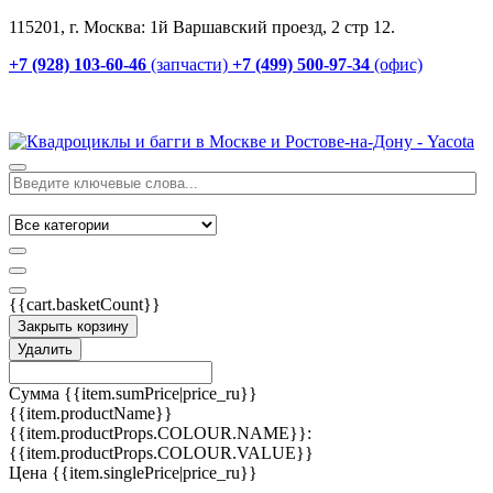
115201, г. Москва: 1й Варшавский проезд, 2 стр 12.
+7 (928) 103-60-46
(запчасти)
+7 (499) 500-97-34
(офис)
{{cart.basketCount}}
Закрыть корзину
Удалить
Сумма
{{item.sumPrice|price_ru}}
{{item.productName}}
{{item.productProps.COLOUR.NAME}}:
{{item.productProps.COLOUR.VALUE}}
Цена
{{item.singlePrice|price_ru}}