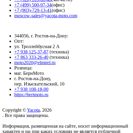
+7 (499) 500-97-34
(офис)
+7 (903)-729-13-41
(офис)
moscow-sales@yacota-moto.com
344056, г. Ростов-на-Дону:
Опт:
ул. Троллейбусная 2 А
+7 938 125-37-87
(техника)
+7 863 333-26-40
(техника)
moto2020@elmirel.ru
Розница:
маг. БериМото
г. Ростов-на-Дону,
пер. Изыскательский, 10
+7 938 108-18-00
https://berimoto.ru
Copyright ©
Yacota
, 2026
. Все права защищены.
Информация, размещенная на сайте, носит информационный
характер и ни при каких условиях не является публичной