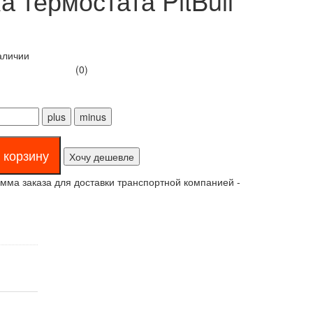
 термостата PitBull
аличии
(0)
Хочу дешевле
ма заказа для доставки транспортной компанией -