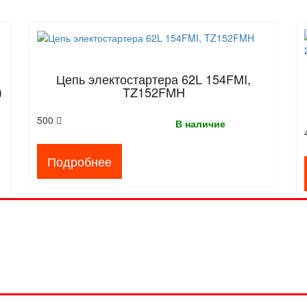
Цепь электостартера 62L 154FMI,
)
TZ152FMH
500
В наличие
Подробнее