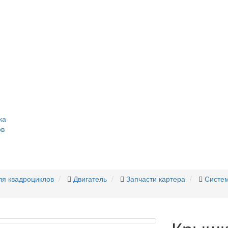
ка
ов
ля квадроциклов
Двигатель
Запчасти картера
Систе