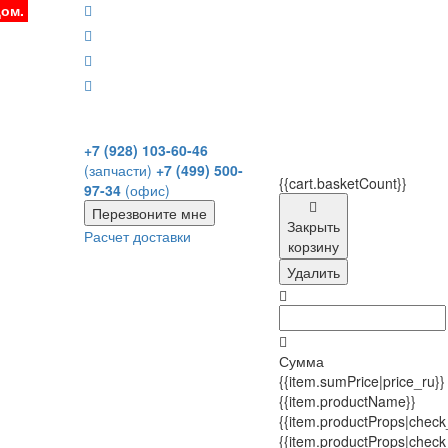
дом.
+7 (928) 103-60-46
(запчасти)
+7 (499) 500-
{{cart.basketCount}}
97-34
(офис)
Перезвоните мне
Закрыть
Расчет доставки
корзину
Удалить
Сумма
{{item.sumPrice|price_ru}}
{{item.productName}}
{{item.productProps|check
{{item.productProps|check