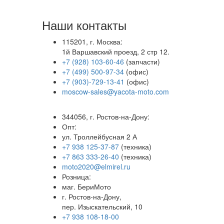
Наши контакты
115201, г. Москва:
1й Варшавский проезд, 2 стр 12.
+7 (928) 103-60-46
(запчасти)
+7 (499) 500-97-34
(офис)
+7 (903)-729-13-41
(офис)
moscow-sales@yacota-moto.com
344056, г. Ростов-на-Дону:
Опт:
ул. Троллейбусная 2 А
+7 938 125-37-87
(техника)
+7 863 333-26-40
(техника)
moto2020@elmirel.ru
Розница:
маг. БериМото
г. Ростов-на-Дону,
пер. Изыскательский, 10
+7 938 108-18-00