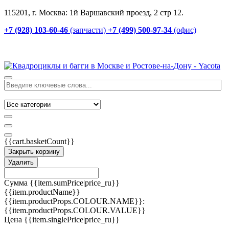
115201, г. Москва: 1й Варшавский проезд, 2 стр 12.
+7 (928) 103-60-46
(запчасти)
+7 (499) 500-97-34
(офис)
{{cart.basketCount}}
Закрыть корзину
Удалить
Сумма
{{item.sumPrice|price_ru}}
{{item.productName}}
{{item.productProps.COLOUR.NAME}}:
{{item.productProps.COLOUR.VALUE}}
Цена
{{item.singlePrice|price_ru}}