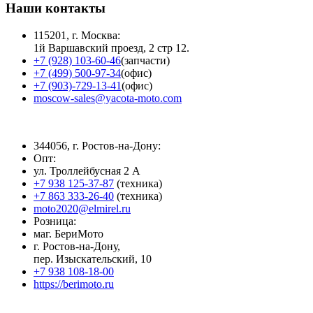
Наши контакты
115201, г. Москва:
1й Варшавский проезд, 2 стр 12.
+7 (928) 103-60-46
(запчасти)
+7 (499) 500-97-34
(офис)
+7 (903)-729-13-41
(офис)
moscow-sales@yacota-moto.com
344056, г. Ростов-на-Дону:
Опт:
ул. Троллейбусная 2 А
+7 938 125-37-87
(техника)
+7 863 333-26-40
(техника)
moto2020@elmirel.ru
Розница:
маг. БериМото
г. Ростов-на-Дону,
пер. Изыскательский, 10
+7 938 108-18-00
https://berimoto.ru