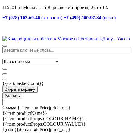
115201, г. Москва: 1й Варшавский проезд, 2 стр 12.
+7 (928) 103-60-46
(запчасти)
+7 (499) 500-97-34
(офис)
{{cart.basketCount}}
Закрыть корзину
Удалить
Сумма
{{item.sumPrice|price_ru}}
{{item.productName}}
{{item.productProps.COLOUR.NAME}}:
{{item.productProps.COLOUR.VALUE}}
Цена
{{item.singlePrice|price_ru}}