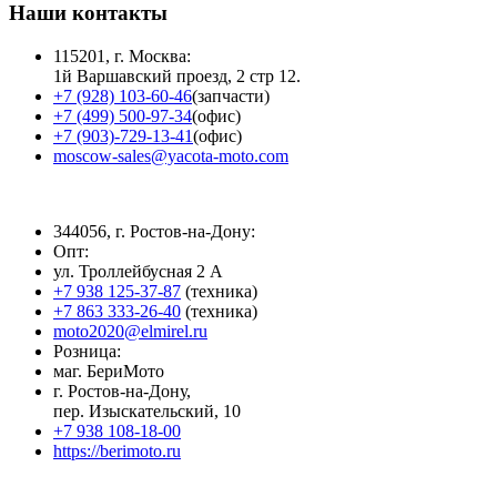
Наши контакты
115201, г. Москва:
1й Варшавский проезд, 2 стр 12.
+7 (928) 103-60-46
(запчасти)
+7 (499) 500-97-34
(офис)
+7 (903)-729-13-41
(офис)
moscow-sales@yacota-moto.com
344056, г. Ростов-на-Дону:
Опт:
ул. Троллейбусная 2 А
+7 938 125-37-87
(техника)
+7 863 333-26-40
(техника)
moto2020@elmirel.ru
Розница:
маг. БериМото
г. Ростов-на-Дону,
пер. Изыскательский, 10
+7 938 108-18-00
https://berimoto.ru