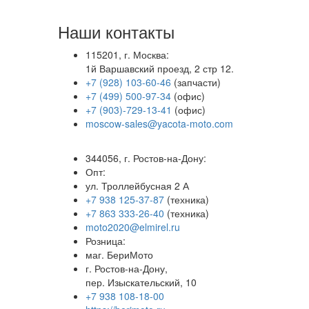
Наши контакты
115201, г. Москва:
1й Варшавский проезд, 2 стр 12.
+7 (928) 103-60-46
(запчасти)
+7 (499) 500-97-34
(офис)
+7 (903)-729-13-41
(офис)
moscow-sales@yacota-moto.com
344056, г. Ростов-на-Дону:
Опт:
ул. Троллейбусная 2 А
+7 938 125-37-87
(техника)
+7 863 333-26-40
(техника)
moto2020@elmirel.ru
Розница:
маг. БериМото
г. Ростов-на-Дону,
пер. Изыскательский, 10
+7 938 108-18-00