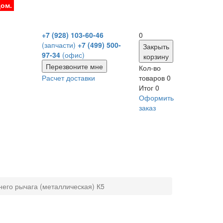
дом.
+7 (928) 103-60-46
0
(запчасти)
+7 (499) 500-
Закрыть
97-34
(офис)
корзину
Перезвоните мне
Кол-во
Расчет доставки
товаров
0
Итог
0
Оформить
заказ
него рычага (металлическая) К5