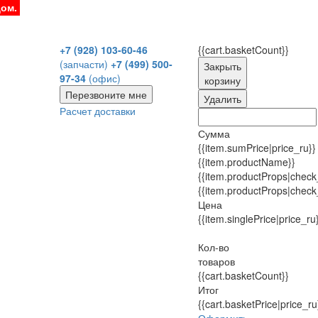
дом.
+7 (928) 103-60-46
{{cart.basketCount}}
(запчасти)
+7 (499) 500-
Закрыть
97-34
(офис)
корзину
Перезвоните мне
Удалить
Расчет доставки
Сумма
{{item.sumPrice|price_ru}}
{{item.productName}}
{{item.productProps|check
{{item.productProps|check
Цена
{{item.singlePrice|price_ru
Кол-во
товаров
{{cart.basketCount}}
Итог
{{cart.basketPrice|price_ru