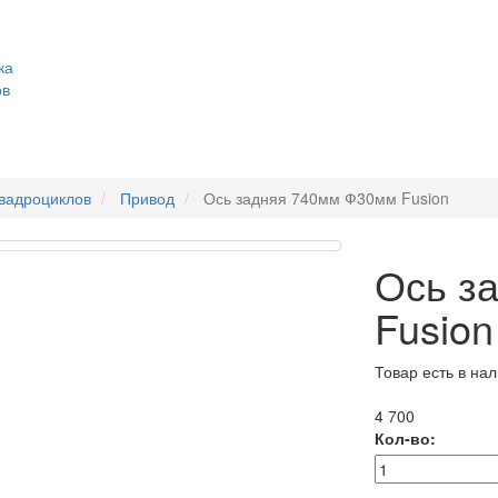
ка
ов
квадроциклов
Привод
Ось задняя 740мм Ф30мм Fusion
Ось з
Fusion
Товар есть в на
4 700
Кол-во: