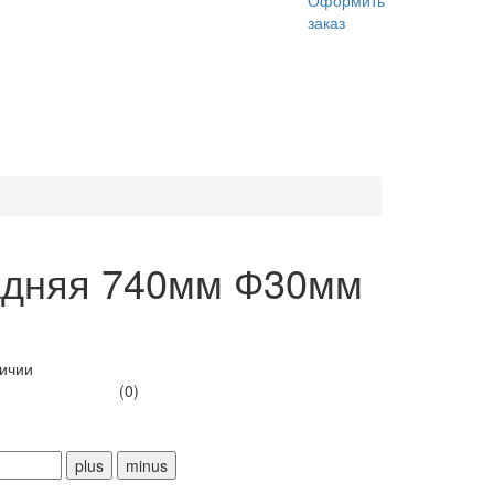
Оформить
заказ
адняя 740мм Ф30мм
личии
(0)