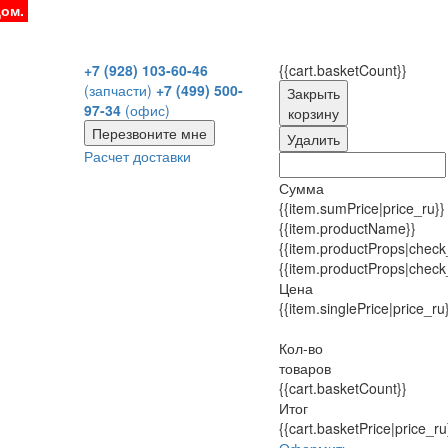
дом.
+7 (928) 103-60-46
{{cart.basketCount}}
(запчасти)
+7 (499) 500-
Закрыть
97-34
(офис)
корзину
Перезвоните мне
Удалить
Расчет доставки
Сумма
{{item.sumPrice|price_ru}}
{{item.productName}}
{{item.productProps|check
{{item.productProps|check
Цена
{{item.singlePrice|price_ru
Кол-во
товаров
{{cart.basketCount}}
Итог
{{cart.basketPrice|price_ru