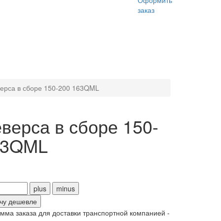
Оформить
заказ
верса в сборе 150-200 163QML
верса в сборе 150-
63QML
чу дешевле
ма заказа для доставки транспортной компанией -