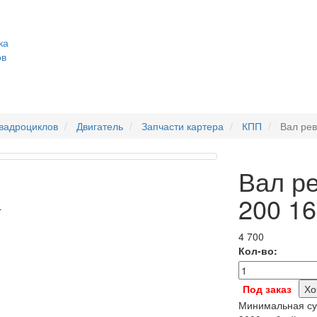
ка
ов
квадроциклов
Двигатель
Запчасти картера
КПП
Вал ре
Вал ре
200 1
4 700
Кол-во:
Хо
Минимальная сум