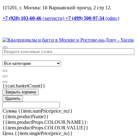
115201, г. Москва: 1й Варшавский проезд, 2 стр 12.
+7 (928) 103-60-46
(запчасти)
+7 (499) 500-97-34
(офис)
{{cart.basketCount}}
Закрыть корзину
Удалить
Сумма
{{item.sumPrice|price_ru}}
{{item.productName}}
{{item.productProps.COLOUR.NAME}}:
{{item.productProps.COLOUR.VALUE}}
Цена
{{item.singlePrice|price_ru}}