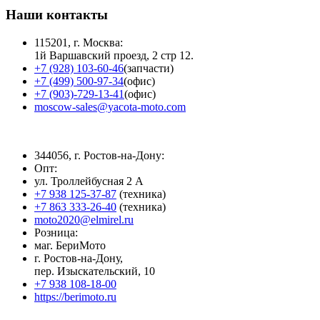
Наши контакты
115201, г. Москва:
1й Варшавский проезд, 2 стр 12.
+7 (928) 103-60-46
(запчасти)
+7 (499) 500-97-34
(офис)
+7 (903)-729-13-41
(офис)
moscow-sales@yacota-moto.com
344056, г. Ростов-на-Дону:
Опт:
ул. Троллейбусная 2 А
+7 938 125-37-87
(техника)
+7 863 333-26-40
(техника)
moto2020@elmirel.ru
Розница:
маг. БериМото
г. Ростов-на-Дону,
пер. Изыскательский, 10
+7 938 108-18-00
https://berimoto.ru