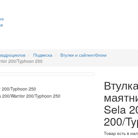
ка
ов
квадроциклов
Подвеска
Втулки и сайлентблоки
rior 200/Typhoon 250
Втулк
маятн
Sela 2
200/Ty
Товар есть в на