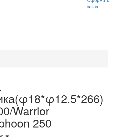
Оформить
заказ
а
ика(φ18*φ12.5*266)
00/Warrior
phoon 250
личии