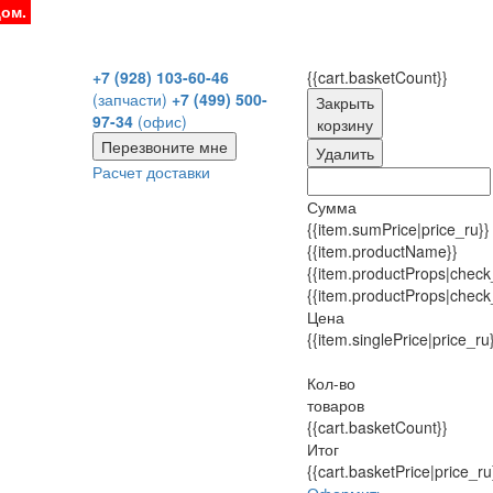
дом.
+7 (928) 103-60-46
{{cart.basketCount}}
(запчасти)
+7 (499) 500-
Закрыть
97-34
(офис)
корзину
Перезвоните мне
Удалить
Расчет доставки
Сумма
{{item.sumPrice|price_ru}}
{{item.productName}}
{{item.productProps|check
{{item.productProps|check
Цена
{{item.singlePrice|price_ru
Кол-во
товаров
{{cart.basketCount}}
Итог
{{cart.basketPrice|price_ru