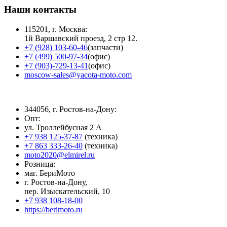
Наши контакты
115201, г. Москва:
1й Варшавский проезд, 2 стр 12.
+7 (928) 103-60-46
(запчасти)
+7 (499) 500-97-34
(офис)
+7 (903)-729-13-41
(офис)
moscow-sales@yacota-moto.com
344056, г. Ростов-на-Дону:
Опт:
ул. Троллейбусная 2 А
+7 938 125-37-87
(техника)
+7 863 333-26-40
(техника)
moto2020@elmirel.ru
Розница:
маг. БериМото
г. Ростов-на-Дону,
пер. Изыскательский, 10
+7 938 108-18-00
https://berimoto.ru