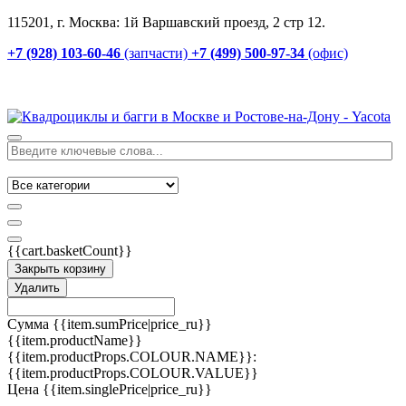
115201, г. Москва: 1й Варшавский проезд, 2 стр 12.
+7 (928) 103-60-46
(запчасти)
+7 (499) 500-97-34
(офис)
{{cart.basketCount}}
Закрыть корзину
Удалить
Сумма
{{item.sumPrice|price_ru}}
{{item.productName}}
{{item.productProps.COLOUR.NAME}}:
{{item.productProps.COLOUR.VALUE}}
Цена
{{item.singlePrice|price_ru}}