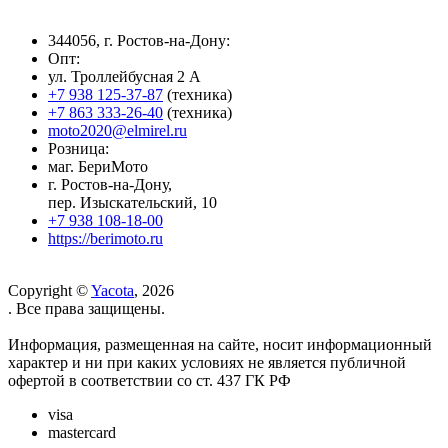
344056, г. Ростов-на-Дону:
Опт:
ул. Троллейбусная 2 А
+7 938 125-37-87
(техника)
+7 863 333-26-40
(техника)
moto2020@elmirel.ru
Розница:
маг. БериМото
г. Ростов-на-Дону,
пер. Изыскательский, 10
+7 938 108-18-00
https://berimoto.ru
Copyright ©
Yacota
, 2026
. Все права защищены.
Информация, размещенная на сайте, носит информационный
характер и ни при каких условиях не является публичной
офертой в соответствии со ст. 437 ГК РФ
visa
mastercard