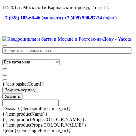
115201, г. Москва: 1й Варшавский проезд, 2 стр 12.
+7 (928) 103-60-46
(запчасти)
+7 (499) 500-97-34
(офис)
{{cart.basketCount}}
Закрыть корзину
Удалить
Сумма
{{item.sumPrice|price_ru}}
{{item.productName}}
{{item.productProps.COLOUR.NAME}}:
{{item.productProps.COLOUR.VALUE}}
Цена
{{item.singlePrice|price_ru}}