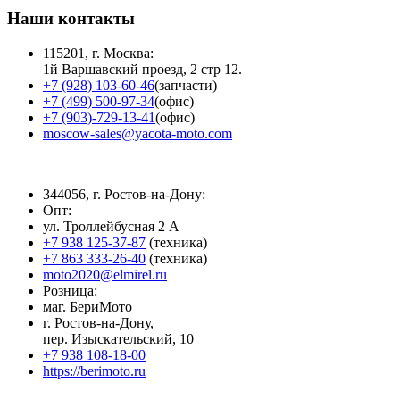
Наши контакты
115201, г. Москва:
1й Варшавский проезд, 2 стр 12.
+7 (928) 103-60-46
(запчасти)
+7 (499) 500-97-34
(офис)
+7 (903)-729-13-41
(офис)
moscow-sales@yacota-moto.com
344056, г. Ростов-на-Дону:
Опт:
ул. Троллейбусная 2 А
+7 938 125-37-87
(техника)
+7 863 333-26-40
(техника)
moto2020@elmirel.ru
Розница:
маг. БериМото
г. Ростов-на-Дону,
пер. Изыскательский, 10
+7 938 108-18-00
https://berimoto.ru