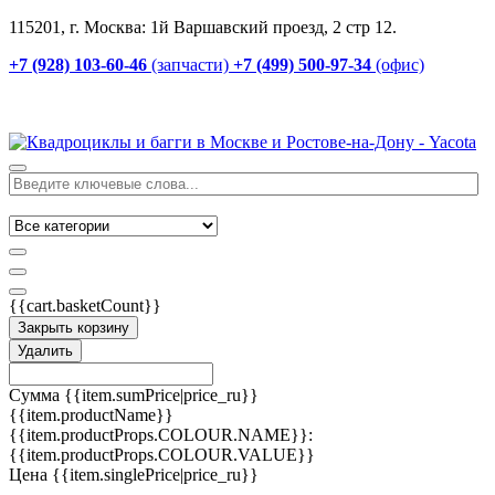
115201, г. Москва: 1й Варшавский проезд, 2 стр 12.
+7 (928) 103-60-46
(запчасти)
+7 (499) 500-97-34
(офис)
{{cart.basketCount}}
Закрыть корзину
Удалить
Сумма
{{item.sumPrice|price_ru}}
{{item.productName}}
{{item.productProps.COLOUR.NAME}}:
{{item.productProps.COLOUR.VALUE}}
Цена
{{item.singlePrice|price_ru}}