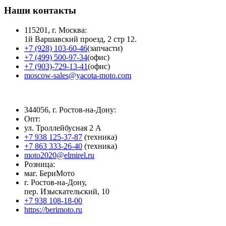
Наши контакты
115201, г. Москва:
1й Варшавский проезд, 2 стр 12.
+7 (928) 103-60-46
(запчасти)
+7 (499) 500-97-34
(офис)
+7 (903)-729-13-41
(офис)
moscow-sales@yacota-moto.com
344056, г. Ростов-на-Дону:
Опт:
ул. Троллейбусная 2 А
+7 938 125-37-87
(техника)
+7 863 333-26-40
(техника)
moto2020@elmirel.ru
Розница:
маг. БериМото
г. Ростов-на-Дону,
пер. Изыскательский, 10
+7 938 108-18-00
https://berimoto.ru