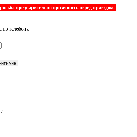
просьба предварительно прозвонить перед приездом.
а по телефону.
ните мне
}}