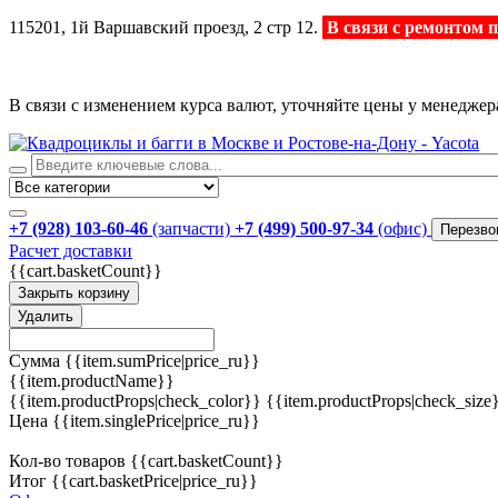
115201, 1й Варшавский проезд, 2 стр 12.
В связи с ремонтом 
В связи с изменением курса валют, уточняйте цены у менеджер
+7 (928) 103-60-46
(запчасти)
+7 (499) 500-97-34
(офис)
Перезво
Расчет доставки
{{cart.basketCount}}
Закрыть корзину
Удалить
Сумма
{{item.sumPrice|price_ru}}
{{item.productName}}
{{item.productProps|check_color}} {{item.productProps|check_size
Цена
{{item.singlePrice|price_ru}}
Кол-во товаров
{{cart.basketCount}}
Итог
{{cart.basketPrice|price_ru}}