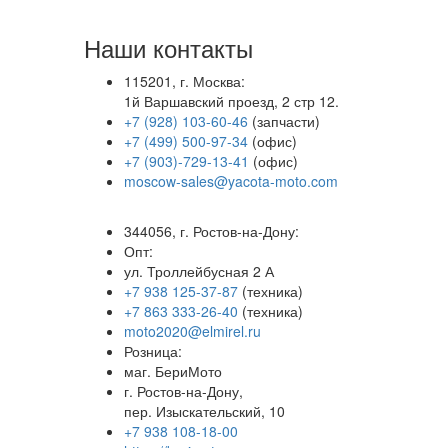
Наши контакты
115201, г. Москва:
1й Варшавский проезд, 2 стр 12.
+7 (928) 103-60-46
(запчасти)
+7 (499) 500-97-34
(офис)
+7 (903)-729-13-41
(офис)
moscow-sales@yacota-moto.com
344056, г. Ростов-на-Дону:
Опт:
ул. Троллейбусная 2 А
+7 938 125-37-87
(техника)
+7 863 333-26-40
(техника)
moto2020@elmirel.ru
Розница:
маг. БериМото
г. Ростов-на-Дону,
пер. Изыскательский, 10
+7 938 108-18-00