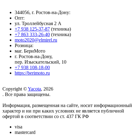
344056, г. Ростов-на-Дону:
Опт:
ул. Троллейбусная 2 А
+7 938 125-37-87
(техника)
+7 863 333-26-40
(техника)
moto2020@elmirel.ru
Розница:
маг. БериМото
г. Ростов-на-Дону,
пер. Изыскательский, 10
+7 938 108-18-00
https://berimoto.ru
Copyright ©
Yacota
, 2026
. Все права защищены.
Информация, размещенная на сайте, носит информационный
характер и ни при каких условиях не является публичной
офертой в соответствии со ст. 437 ГК РФ
visa
mastercard