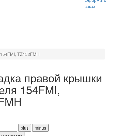
Оформить
заказ
я 154FMI, TZ152FMH
адка правой крышки
еля 154FMI,
2FMH
чу дешевле