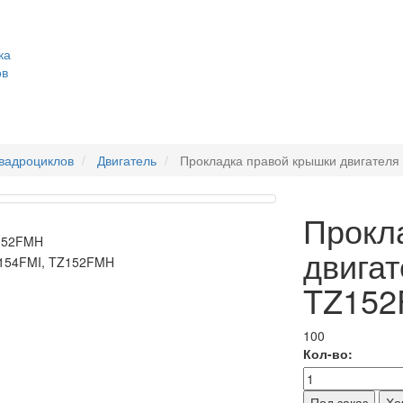
ка
ов
квадроциклов
Двигатель
Прокладка правой крышки двигател
Прокл
двигат
TZ15
100
Кол-во:
Хо