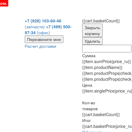
дом.
+7 (928) 103-60-46
{{cart.basketCount}}
(запчасти)
+7 (499) 500-
Закрыть
97-34
(офис)
корзину
Перезвоните мне
Удалить
Расчет доставки
Сумма
{{item.sumPrice|price_ru}}
{{item.productName}}
{{item.productProps|check
{{item.productProps|check
Цена
{{item.singlePrice|price_ru
Кол-во
товаров
{{cart.basketCount}}
Итог
{{cart.basketPrice|price_ru