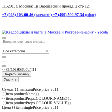
115201, г. Москва: 1й Варшавский проезд, 2 стр 12.
+7 (928) 103-60-46
(запчасти)
+7 (499) 500-97-34
(офис)
{{cart.basketCount}}
Закрыть корзину
Удалить
Сумма
{{item.sumPrice|price_ru}}
{{item.productName}}
{{item.productProps.COLOUR.NAME}}:
{{item.productProps.COLOUR.VALUE}}
Цена
{{item.singlePrice|price_ru}}