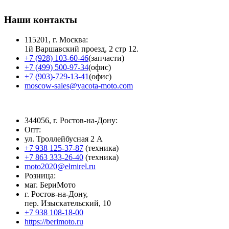
Наши контакты
115201, г. Москва:
1й Варшавский проезд, 2 стр 12.
+7 (928) 103-60-46
(запчасти)
+7 (499) 500-97-34
(офис)
+7 (903)-729-13-41
(офис)
moscow-sales@yacota-moto.com
344056, г. Ростов-на-Дону:
Опт:
ул. Троллейбусная 2 А
+7 938 125-37-87
(техника)
+7 863 333-26-40
(техника)
moto2020@elmirel.ru
Розница:
маг. БериМото
г. Ростов-на-Дону,
пер. Изыскательский, 10
+7 938 108-18-00
https://berimoto.ru