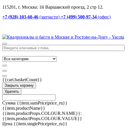
115201, г. Москва: 1й Варшавский проезд, 2 стр 12.
+7 (928) 103-60-46
(запчасти)
+7 (499) 500-97-34
(офис)
{{cart.basketCount}}
Закрыть корзину
Удалить
Сумма
{{item.sumPrice|price_ru}}
{{item.productName}}
{{item.productProps.COLOUR.NAME}}:
{{item.productProps.COLOUR.VALUE}}
Цена
{{item.singlePrice|price_ru}}