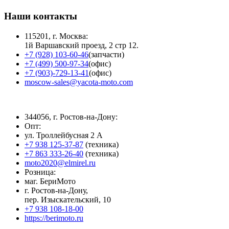
Наши контакты
115201, г. Москва:
1й Варшавский проезд, 2 стр 12.
+7 (928) 103-60-46
(запчасти)
+7 (499) 500-97-34
(офис)
+7 (903)-729-13-41
(офис)
moscow-sales@yacota-moto.com
344056, г. Ростов-на-Дону:
Опт:
ул. Троллейбусная 2 А
+7 938 125-37-87
(техника)
+7 863 333-26-40
(техника)
moto2020@elmirel.ru
Розница:
маг. БериМото
г. Ростов-на-Дону,
пер. Изыскательский, 10
+7 938 108-18-00
https://berimoto.ru