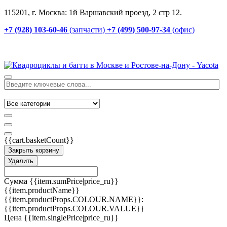
115201, г. Москва: 1й Варшавский проезд, 2 стр 12.
+7 (928) 103-60-46
(запчасти)
+7 (499) 500-97-34
(офис)
{{cart.basketCount}}
Закрыть корзину
Удалить
Сумма
{{item.sumPrice|price_ru}}
{{item.productName}}
{{item.productProps.COLOUR.NAME}}:
{{item.productProps.COLOUR.VALUE}}
Цена
{{item.singlePrice|price_ru}}