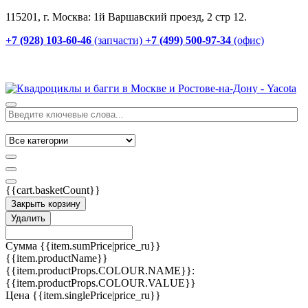
115201, г. Москва: 1й Варшавский проезд, 2 стр 12.
+7 (928) 103-60-46
(запчасти)
+7 (499) 500-97-34
(офис)
{{cart.basketCount}}
Закрыть корзину
Удалить
Сумма
{{item.sumPrice|price_ru}}
{{item.productName}}
{{item.productProps.COLOUR.NAME}}:
{{item.productProps.COLOUR.VALUE}}
Цена
{{item.singlePrice|price_ru}}