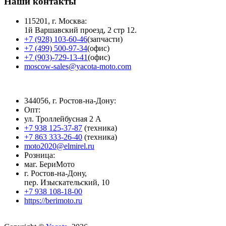
Наши контакты
115201, г. Москва:
1й Варшавский проезд, 2 стр 12.
+7 (928) 103-60-46
(запчасти)
+7 (499) 500-97-34
(офис)
+7 (903)-729-13-41
(офис)
moscow-sales@yacota-moto.com
344056, г. Ростов-на-Дону:
Опт:
ул. Троллейбусная 2 А
+7 938 125-37-87
(техника)
+7 863 333-26-40
(техника)
moto2020@elmirel.ru
Розница:
маг. БериМото
г. Ростов-на-Дону,
пер. Изыскательский, 10
+7 938 108-18-00
https://berimoto.ru