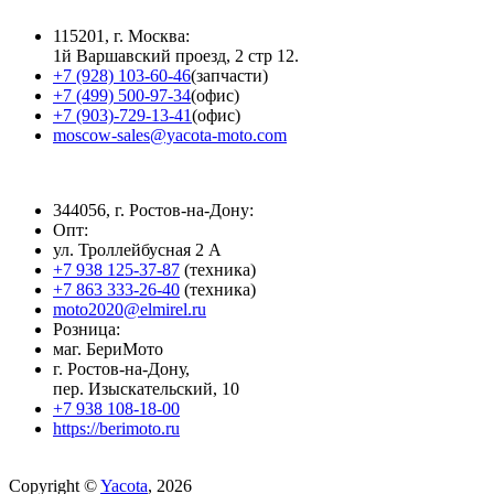
115201, г. Москва:
1й Варшавский проезд, 2 стр 12.
+7 (928) 103-60-46
(запчасти)
+7 (499) 500-97-34
(офис)
+7 (903)-729-13-41
(офис)
moscow-sales@yacota-moto.com
344056, г. Ростов-на-Дону:
Опт:
ул. Троллейбусная 2 А
+7 938 125-37-87
(техника)
+7 863 333-26-40
(техника)
moto2020@elmirel.ru
Розница:
маг. БериМото
г. Ростов-на-Дону,
пер. Изыскательский, 10
+7 938 108-18-00
https://berimoto.ru
Copyright ©
Yacota
, 2026