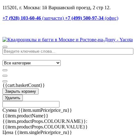
115201, г. Москва: 1й Варшавский проезд, 2 стр 12.
+7 (928) 103-60-46
(запчасти)
+7 (499) 500-97-34
(офис)
{{cart.basketCount}}
Закрыть корзину
Удалить
Сумма
{{item.sumPrice|price_ru}}
{{item.productName}}
{{item.productProps.COLOUR.NAME}}:
{{item.productProps.COLOUR.VALUE}}
Цена
{{item.singlePrice|price_ru}}