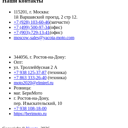
Наши контакты
115201, г. Москва:
1й Варшавский проезд, 2 стр 12.
+7 (928) 103-60-46
(запчасти)
+7 (499) 500-97-34
(офис)
+7 (903)-729-13-41
(офис)
moscow-sales@yacota-moto.com
344056, г. Ростов-на-Дону:
Опт:
ул. Троллейбусная 2 А
+7 938 125-37-87
(техника)
+7 863 333-26-40
(техника)
moto2020@elmirel.ru
Розница:
маг. БериМото
г. Ростов-на-Дону,
пер. Изыскательский, 10
+7 938 108-18-00
https://berimoto.ru