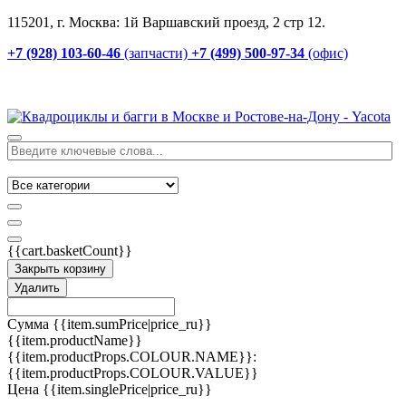
115201, г. Москва: 1й Варшавский проезд, 2 стр 12.
+7 (928) 103-60-46
(запчасти)
+7 (499) 500-97-34
(офис)
{{cart.basketCount}}
Закрыть корзину
Удалить
Сумма
{{item.sumPrice|price_ru}}
{{item.productName}}
{{item.productProps.COLOUR.NAME}}:
{{item.productProps.COLOUR.VALUE}}
Цена
{{item.singlePrice|price_ru}}