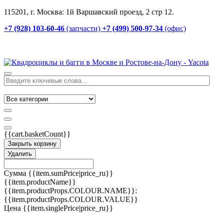
115201, г. Москва: 1й Варшавский проезд, 2 стр 12.
+7 (928) 103-60-46
(запчасти)
+7 (499) 500-97-34
(офис)
{{cart.basketCount}}
Закрыть корзину
Удалить
Сумма
{{item.sumPrice|price_ru}}
{{item.productName}}
{{item.productProps.COLOUR.NAME}}:
{{item.productProps.COLOUR.VALUE}}
Цена
{{item.singlePrice|price_ru}}