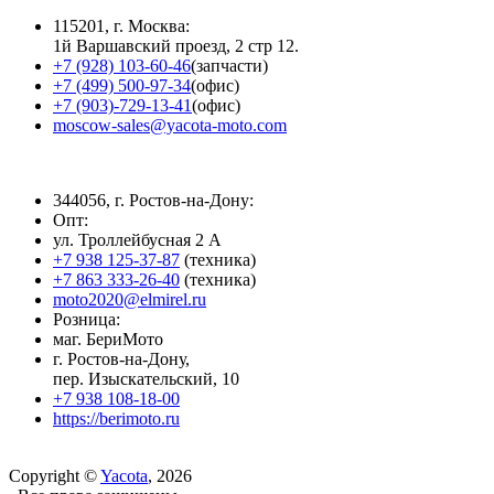
115201, г. Москва:
1й Варшавский проезд, 2 стр 12.
+7 (928) 103-60-46
(запчасти)
+7 (499) 500-97-34
(офис)
+7 (903)-729-13-41
(офис)
moscow-sales@yacota-moto.com
344056, г. Ростов-на-Дону:
Опт:
ул. Троллейбусная 2 А
+7 938 125-37-87
(техника)
+7 863 333-26-40
(техника)
moto2020@elmirel.ru
Розница:
маг. БериМото
г. Ростов-на-Дону,
пер. Изыскательский, 10
+7 938 108-18-00
https://berimoto.ru
Copyright ©
Yacota
, 2026