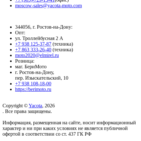
moscow-sales@yacota-moto.com
344056, г. Ростов-на-Дону:
Опт:
ул. Троллейбусная 2 А
+7 938 125-37-87
(техника)
+7 863 333-26-40
(техника)
moto2020@elmirel.ru
Розница:
маг. БериМото
г. Ростов-на-Дону,
пер. Изыскательский, 10
+7 938 108-18-00
https://berimoto.ru
Copyright ©
Yacota
, 2026
. Все права защищены.
Информация, размещенная на сайте, носит информационный
характер и ни при каких условиях не является публичной
офертой в соответствии со ст. 437 ГК РФ