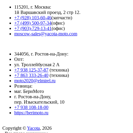
115201, г. Москва:
1й Варшавский проезд, 2 стр 12.
+7 (928) 103-60-46
(запчасти)
+7 (499) 500-97-34
(офис)
+7 (903)-729-13-41
(офис)
moscow-sales@yacota-moto.com
344056, г. Ростов-на-Дону:
Опт:
ул. Троллейбусная 2 А
+7 938 125-37-87
(техника)
+7 863 333-26-40
(техника)
moto2020@elmirel.ru
Розница:
маг. БериМото
г. Ростов-на-Дону,
пер. Изыскательский, 10
+7 938 108-18-00
https://berimoto.ru
Copyright ©
Yacota
, 2026