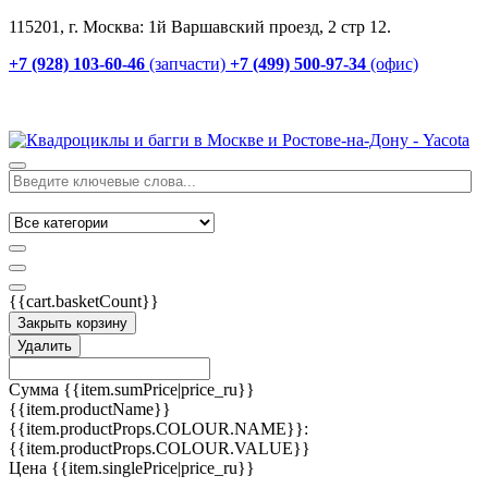
115201, г. Москва: 1й Варшавский проезд, 2 стр 12.
+7 (928) 103-60-46
(запчасти)
+7 (499) 500-97-34
(офис)
{{cart.basketCount}}
Закрыть корзину
Удалить
Сумма
{{item.sumPrice|price_ru}}
{{item.productName}}
{{item.productProps.COLOUR.NAME}}:
{{item.productProps.COLOUR.VALUE}}
Цена
{{item.singlePrice|price_ru}}