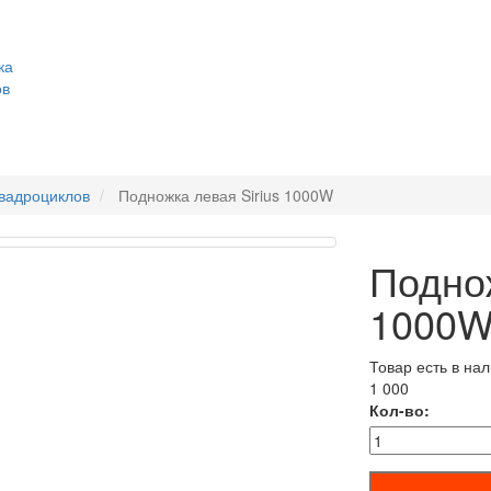
ка
ов
квадроциклов
Подножка левая Sirius 1000W
Поднож
1000
Товар есть в на
1 000
Кол-во: