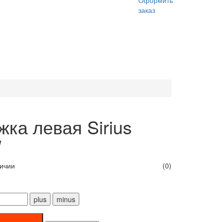
Оформить
заказ
ка левая Sirius
W
личии
(0)