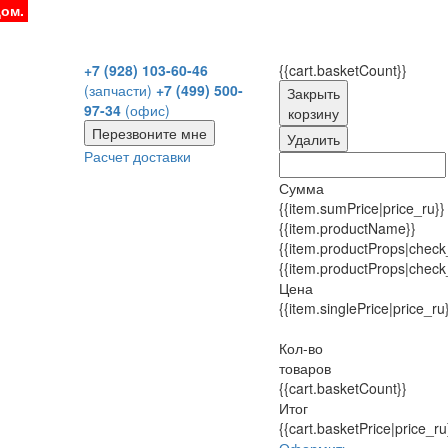
дом.
+7 (928) 103-60-46
{{cart.basketCount}}
(запчасти)
+7 (499) 500-
Закрыть
97-34
(офис)
корзину
Перезвоните мне
Удалить
Расчет доставки
Сумма
{{item.sumPrice|price_ru}}
{{item.productName}}
{{item.productProps|check
{{item.productProps|check
Цена
{{item.singlePrice|price_ru
Кол-во
товаров
{{cart.basketCount}}
Итог
{{cart.basketPrice|price_ru