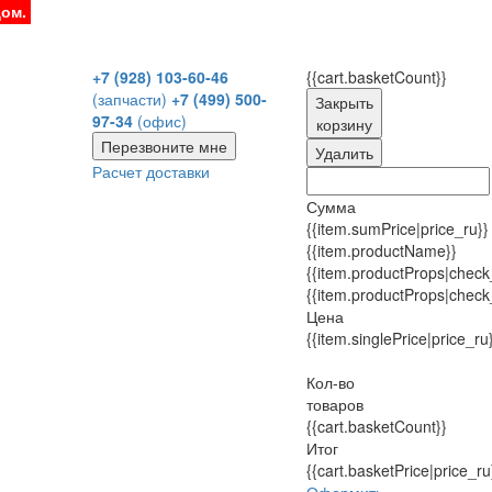
дом.
+7 (928) 103-60-46
{{cart.basketCount}}
(запчасти)
+7 (499) 500-
Закрыть
97-34
(офис)
корзину
Перезвоните мне
Удалить
Расчет доставки
Сумма
{{item.sumPrice|price_ru}}
{{item.productName}}
{{item.productProps|check
{{item.productProps|check
Цена
{{item.singlePrice|price_ru
Кол-во
товаров
{{cart.basketCount}}
Итог
{{cart.basketPrice|price_ru