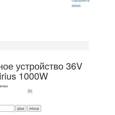
Оформить
заказ
ное устройство 36V
irius 1000W
личии
(0)