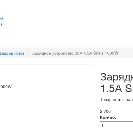
ка
ов
квадроциклов
Зарядное устройство 36V 1.5А Sirius 1000W
Заряд
1.5А S
Товар есть в на
2 700
Кол-во: