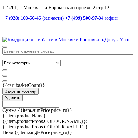
115201, г. Москва: 1й Варшавский проезд, 2 стр 12.
+7 (928) 103-60-46
(запчасти)
+7 (499) 500-97-34
(офис)
{{cart.basketCount}}
Закрыть корзину
Удалить
Сумма
{{item.sumPrice|price_ru}}
{{item.productName}}
{{item.productProps.COLOUR.NAME}}:
{{item.productProps.COLOUR.VALUE}}
Цена
{{item.singlePrice|price_ru}}