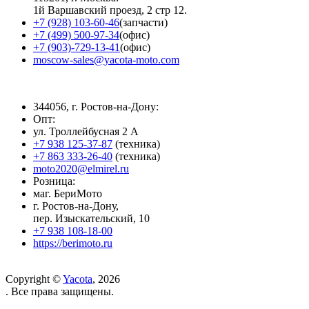
1й Варшавский проезд, 2 стр 12.
+7 (928) 103-60-46
(запчасти)
+7 (499) 500-97-34
(офис)
+7 (903)-729-13-41
(офис)
moscow-sales@yacota-moto.com
344056, г. Ростов-на-Дону:
Опт:
ул. Троллейбусная 2 А
+7 938 125-37-87
(техника)
+7 863 333-26-40
(техника)
moto2020@elmirel.ru
Розница:
маг. БериМото
г. Ростов-на-Дону,
пер. Изыскательский, 10
+7 938 108-18-00
https://berimoto.ru
Copyright ©
Yacota
, 2026
. Все права защищены.