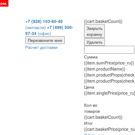
дом.
+7 (928) 103-60-46
{{cart.basketCount}}
(запчасти)
+7 (499) 500-
Закрыть
97-34
(офис)
корзину
Перезвоните мне
Удалить
Расчет доставки
Сумма
{{item.sumPrice|price_ru}}
{{item.productName}}
{{item.productProps|check
{{item.productProps|check
Цена
{{item.singlePrice|price_ru
Кол-во
товаров
{{cart.basketCount}}
Итог
{{cart.basketPrice|price_ru