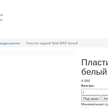
ка
ов
квадроциклов
Пластик задний Sela MAX белый
Пласт
белый
4 000
Кол-во:
Хо
Минимальная сум