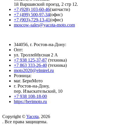
1й Варшавский проезд, 2 стр 12.
+7 (928) 103-60-46
(запчасти)
+7 (499) 500-97-34
(офис)
+7 (903)-729-13-41
(офис)
moscow-sales@yacota-moto.com
344056, г. Ростов-на-Дону:
Опт:
ул. Троллейбусная 2 А
+7 938 125-37-87
(техника)
+7 863 333-26-40
(техника)
moto2020@elmirel.ru
Розница:
маг. БериМото
г. Ростов-на-Дону,
пер. Изыскательский, 10
+7 938 108-18-00
https://berimoto.ru
Copyright ©
Yacota
, 2026
. Все права защищены.