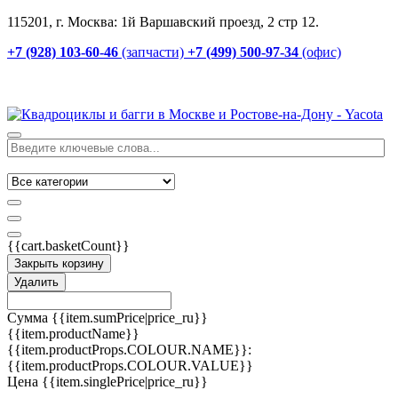
115201, г. Москва: 1й Варшавский проезд, 2 стр 12.
+7 (928) 103-60-46
(запчасти)
+7 (499) 500-97-34
(офис)
{{cart.basketCount}}
Закрыть корзину
Удалить
Сумма
{{item.sumPrice|price_ru}}
{{item.productName}}
{{item.productProps.COLOUR.NAME}}:
{{item.productProps.COLOUR.VALUE}}
Цена
{{item.singlePrice|price_ru}}