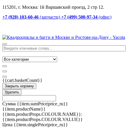
115201, г. Москва: 1й Варшавский проезд, 2 стр 12.
+7 (928) 103-60-46
(запчасти)
+7 (499) 500-97-34
(офис)
{{cart.basketCount}}
Закрыть корзину
Удалить
Сумма
{{item.sumPrice|price_ru}}
{{item.productName}}
{{item.productProps.COLOUR.NAME}}:
{{item.productProps.COLOUR.VALUE}}
Цена
{{item.singlePrice|price_ru}}