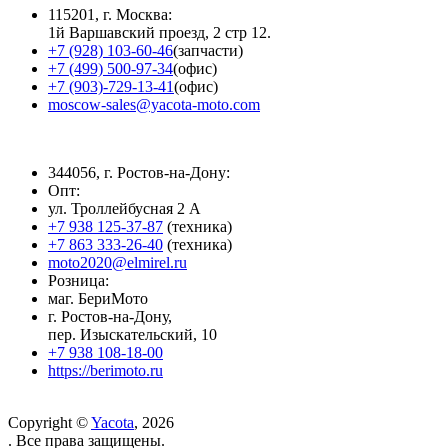
115201, г. Москва:
1й Варшавский проезд, 2 стр 12.
+7 (928) 103-60-46
(запчасти)
+7 (499) 500-97-34
(офис)
+7 (903)-729-13-41
(офис)
moscow-sales@yacota-moto.com
344056, г. Ростов-на-Дону:
Опт:
ул. Троллейбусная 2 А
+7 938 125-37-87
(техника)
+7 863 333-26-40
(техника)
moto2020@elmirel.ru
Розница:
маг. БериМото
г. Ростов-на-Дону,
пер. Изыскательский, 10
+7 938 108-18-00
https://berimoto.ru
Copyright ©
Yacota
, 2026
. Все права защищены.