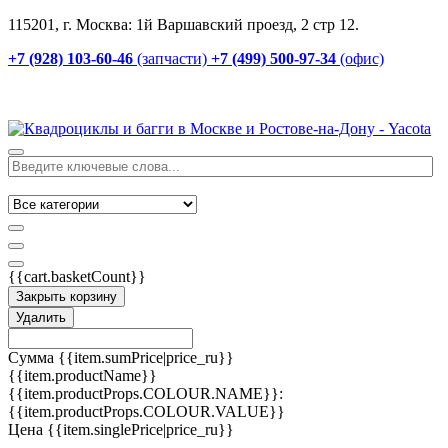
115201, г. Москва: 1й Варшавский проезд, 2 стр 12.
+7 (928) 103-60-46
(запчасти)
+7 (499) 500-97-34
(офис)
{{cart.basketCount}}
Закрыть корзину
Удалить
Сумма
{{item.sumPrice|price_ru}}
{{item.productName}}
{{item.productProps.COLOUR.NAME}}:
{{item.productProps.COLOUR.VALUE}}
Цена
{{item.singlePrice|price_ru}}