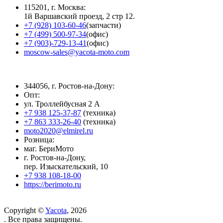
115201, г. Москва:
1й Варшавский проезд, 2 стр 12.
+7 (928) 103-60-46
(запчасти)
+7 (499) 500-97-34
(офис)
+7 (903)-729-13-41
(офис)
moscow-sales@yacota-moto.com
344056, г. Ростов-на-Дону:
Опт:
ул. Троллейбусная 2 А
+7 938 125-37-87
(техника)
+7 863 333-26-40
(техника)
moto2020@elmirel.ru
Розница:
маг. БериМото
г. Ростов-на-Дону,
пер. Изыскательский, 10
+7 938 108-18-00
https://berimoto.ru
Copyright ©
Yacota
, 2026
. Все права защищены.