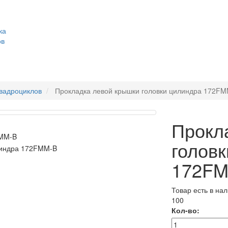
ка
ов
квадроциклов
Прокладка левой крышки головки цилиндра 172F
Прокл
голов
172FM
Товар есть в на
100
Кол-во: