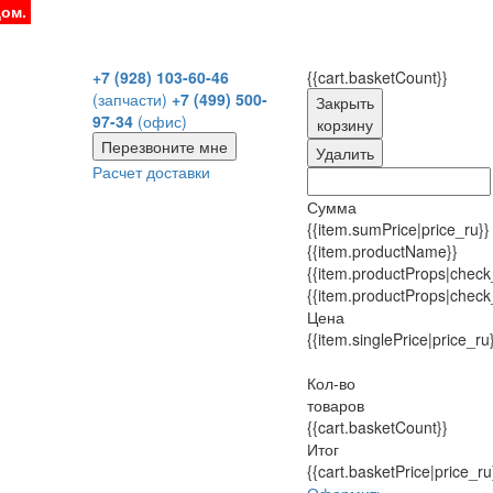
дом.
+7 (928) 103-60-46
{{cart.basketCount}}
(запчасти)
+7 (499) 500-
Закрыть
97-34
(офис)
корзину
Перезвоните мне
Удалить
Расчет доставки
Сумма
{{item.sumPrice|price_ru}}
{{item.productName}}
{{item.productProps|check
{{item.productProps|check
Цена
{{item.singlePrice|price_ru
Кол-во
товаров
{{cart.basketCount}}
Итог
{{cart.basketPrice|price_ru