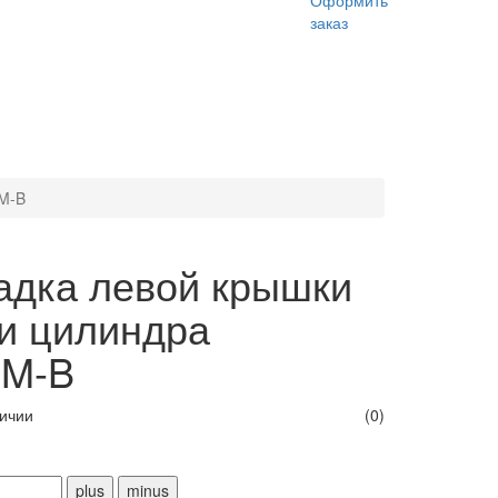
Оформить
заказ
MM-B
адка левой крышки
ки цилиндра
M-B
личии
(0)