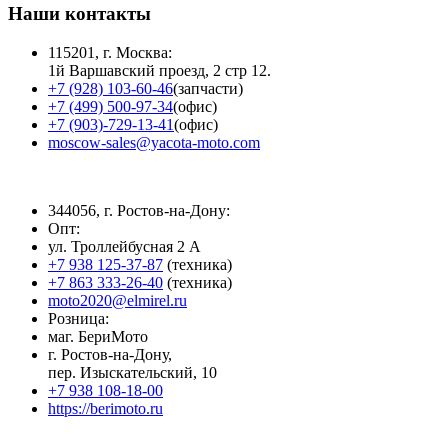
Наши контакты
115201, г. Москва:
1й Варшавский проезд, 2 стр 12.
+7 (928) 103-60-46
(запчасти)
+7 (499) 500-97-34
(офис)
+7 (903)-729-13-41
(офис)
moscow-sales@yacota-moto.com
344056, г. Ростов-на-Дону:
Опт:
ул. Троллейбусная 2 А
+7 938 125-37-87
(техника)
+7 863 333-26-40
(техника)
moto2020@elmirel.ru
Розница:
маг. БериМото
г. Ростов-на-Дону,
пер. Изыскательский, 10
+7 938 108-18-00
https://berimoto.ru