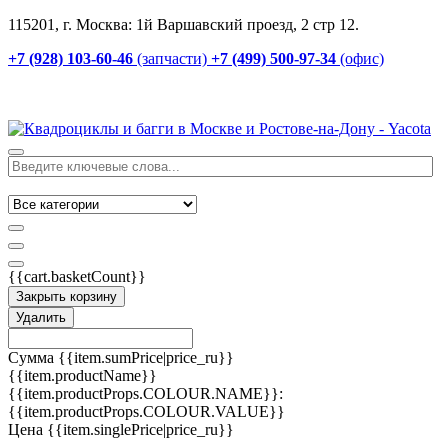
115201, г. Москва: 1й Варшавский проезд, 2 стр 12.
+7 (928) 103-60-46
(запчасти)
+7 (499) 500-97-34
(офис)
{{cart.basketCount}}
Закрыть корзину
Удалить
Сумма
{{item.sumPrice|price_ru}}
{{item.productName}}
{{item.productProps.COLOUR.NAME}}:
{{item.productProps.COLOUR.VALUE}}
Цена
{{item.singlePrice|price_ru}}