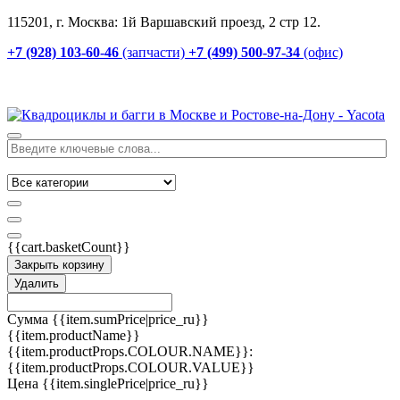
115201, г. Москва: 1й Варшавский проезд, 2 стр 12.
+7 (928) 103-60-46
(запчасти)
+7 (499) 500-97-34
(офис)
{{cart.basketCount}}
Закрыть корзину
Удалить
Сумма
{{item.sumPrice|price_ru}}
{{item.productName}}
{{item.productProps.COLOUR.NAME}}:
{{item.productProps.COLOUR.VALUE}}
Цена
{{item.singlePrice|price_ru}}