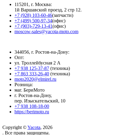
115201, г. Москва:
1й Варшавский проезд, 2 стр 12.
+7 (928) 103-60-46
(запчасти)
+7 (499) 500-97-34
(офис)
+7 (903)-729-13-41
(офис)
moscow-sales@yacota-moto.com
344056, г. Ростов-на-Дону:
Опт:
ул. Троллейбусная 2 А
+7 938 125-37-87
(техника)
+7 863 333-26-40
(техника)
moto2020@elmirel.ru
Розница:
маг. БериМото
г. Ростов-на-Дону,
пер. Изыскательский, 10
+7 938 108-18-00
https://berimoto.ru
Copyright ©
Yacota
, 2026
. Все права защищены.