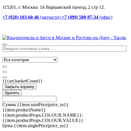
115201, г. Москва: 1й Варшавский проезд, 2 стр 12.
+7 (928) 103-60-46
(запчасти)
+7 (499) 500-97-34
(офис)
{{cart.basketCount}}
Закрыть корзину
Удалить
Сумма
{{item.sumPrice|price_ru}}
{{item.productName}}
{{item.productProps.COLOUR.NAME}}:
{{item.productProps.COLOUR.VALUE}}
Цена
{{item.singlePrice|price_ru}}