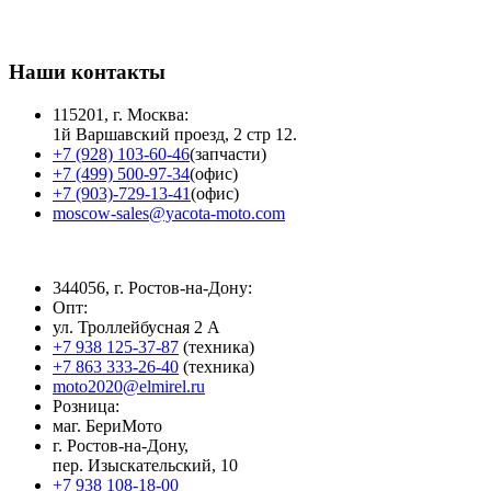
Наши контакты
115201, г. Москва:
1й Варшавский проезд, 2 стр 12.
+7 (928) 103-60-46
(запчасти)
+7 (499) 500-97-34
(офис)
+7 (903)-729-13-41
(офис)
moscow-sales@yacota-moto.com
344056, г. Ростов-на-Дону:
Опт:
ул. Троллейбусная 2 А
+7 938 125-37-87
(техника)
+7 863 333-26-40
(техника)
moto2020@elmirel.ru
Розница:
маг. БериМото
г. Ростов-на-Дону,
пер. Изыскательский, 10
+7 938 108-18-00