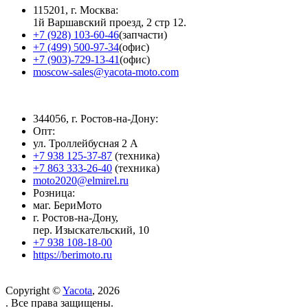
115201, г. Москва:
1й Варшавский проезд, 2 стр 12.
+7 (928) 103-60-46
(запчасти)
+7 (499) 500-97-34
(офис)
+7 (903)-729-13-41
(офис)
moscow-sales@yacota-moto.com
344056, г. Ростов-на-Дону:
Опт:
ул. Троллейбусная 2 А
+7 938 125-37-87
(техника)
+7 863 333-26-40
(техника)
moto2020@elmirel.ru
Розница:
маг. БериМото
г. Ростов-на-Дону,
пер. Изыскательский, 10
+7 938 108-18-00
https://berimoto.ru
Copyright ©
Yacota
, 2026
. Все права защищены.