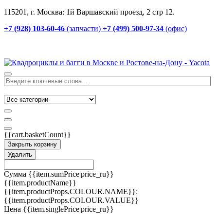
115201, г. Москва: 1й Варшавский проезд, 2 стр 12.
+7 (928) 103-60-46
(запчасти)
+7 (499) 500-97-34
(офис)
{{cart.basketCount}}
Закрыть корзину
Удалить
Сумма
{{item.sumPrice|price_ru}}
{{item.productName}}
{{item.productProps.COLOUR.NAME}}:
{{item.productProps.COLOUR.VALUE}}
Цена
{{item.singlePrice|price_ru}}