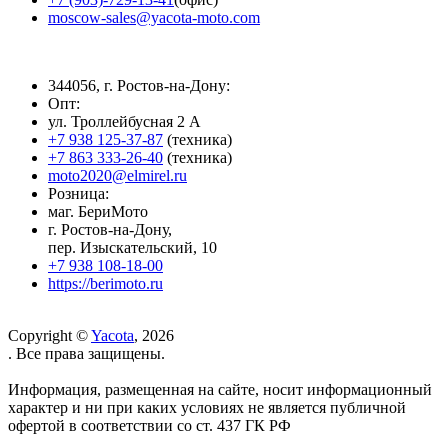
moscow-sales@yacota-moto.com
344056, г. Ростов-на-Дону:
Опт:
ул. Троллейбусная 2 А
+7 938 125-37-87
(техника)
+7 863 333-26-40
(техника)
moto2020@elmirel.ru
Розница:
маг. БериМото
г. Ростов-на-Дону,
пер. Изыскательский, 10
+7 938 108-18-00
https://berimoto.ru
Copyright ©
Yacota
, 2026
. Все права защищены.
Информация, размещенная на сайте, носит информационный
характер и ни при каких условиях не является публичной
офертой в соответствии со ст. 437 ГК РФ